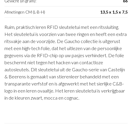
Gewicht (in gram):
66
Afmetingen CM (L-B-H)
13,5 x 1,5 x 7,5
Ruim, praktisch leren RFID sleuteletui met een ritssluiting.
Het sleuteletui is voorzien van twee ringen en heeft een extra
ritsvakje aan de voorzijde. De Gaucho collectie is uitgerust
met een high-tech folie, dat het uitlezen van de persoonlijke
gegevens via de RFID-chip op uw pasjes verhindert. De folie
beschermt niet tegen het hacken van contactloze
autosleutels. Dit sleuteletui uit de Gaucho-serie van Castelijn
& Beerens is gemaakt van stierenleer behandeld met een
transparante verfstof en is afgewerkt met het sierlijke C&B-
logo in een leren ovaaltje. Het leren sleuteletui is verkrijgbaar
in de kleuren zwart, mocca en cognac.