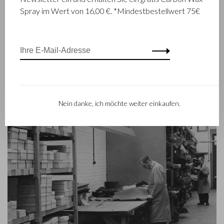
Geschicke des Unternehmens übernommen und genießt
Spray im Wert von 16,00 €. *Mindestbestellwert 75€
Castelijn & Beerens einen internationalen Ruf. Die
Familientradition, die Qualität und fachmännisches Können in
den Vordergrund stellt, gilt heute mehr denn je. Eine Tatsache,
die sich auch in der Kollektion des modernen RENEE-Labels
widerspiegelt, das 2012 eingeführt worden ist.
Nein danke, ich möchte weiter einkaufen.