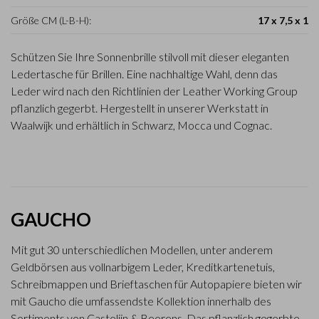
Größe CM (L-B-H):
17 x 7,5 x 1
Schützen Sie Ihre Sonnenbrille stilvoll mit dieser eleganten
Ledertasche für Brillen. Eine nachhaltige Wahl, denn das
Leder wird nach den Richtlinien der Leather Working Group
pflanzlich gegerbt. Hergestellt in unserer Werkstatt in
Waalwijk und erhältlich in Schwarz, Mocca und Cognac.
GAUCHO
Mit gut 30 unterschiedlichen Modellen, unter anderem
Geldbörsen aus vollnarbigem Leder, Kreditkartenetuis,
Schreibmappen und Brieftaschen für Autopapiere bieten wir
mit Gaucho die umfassendste Kollektion innerhalb des
Sortiments von Castelijn & Beerens. Das pflanzlich gegerbte