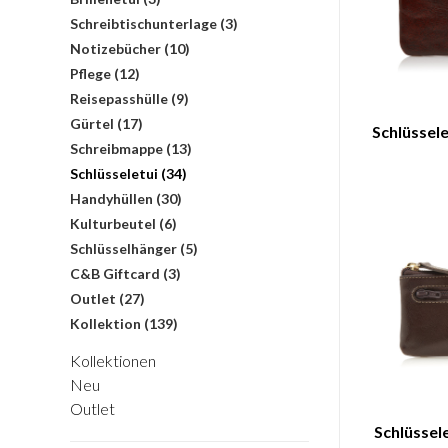
Schreibtischunterlage
(3)
Notizebücher
(10)
Pflege
(12)
Reisepasshülle
(9)
Gürtel
(17)
Schlüssele
Schreibmappe
(13)
Schlüsseletui
(34)
Handyhüllen
(30)
Kulturbeutel
(6)
Schlüsselhänger
(5)
C&B Giftcard
(3)
Outlet
(27)
Kollektion
(139)
Kollektionen
Neu
Outlet
Schlüssel