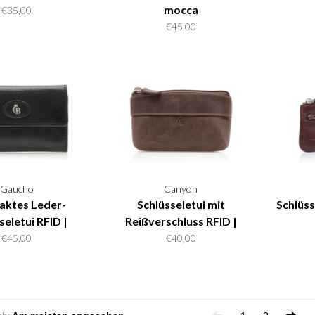
mocca
€35,00
€45,00
Gaucho
Canyon
ktes Leder-
Schlüsseletui mit
Schlüss
seletui RFID |
Reißverschluss RFID |
schwarz
mocca
€45,00
€40,00