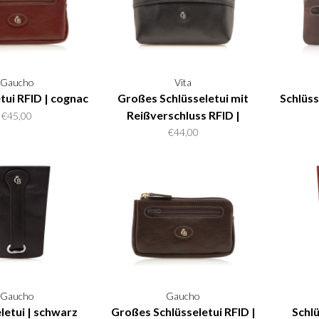
Gaucho
Vita
tui RFID | cognac
Großes Schlüsseletui mit
Schlüss
Reißverschluss RFID |
€45,00
schwarz
€44,00
Gaucho
Gaucho
letui | schwarz
Großes Schlüsseletui RFID |
Schlü