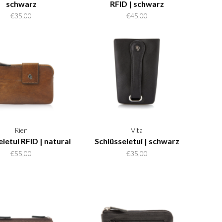
schwarz
RFID | schwarz
€35,00
€45,00
Rien
Vita
letui RFID | natural
Schlüsseletui | schwarz
€55,00
€35,00