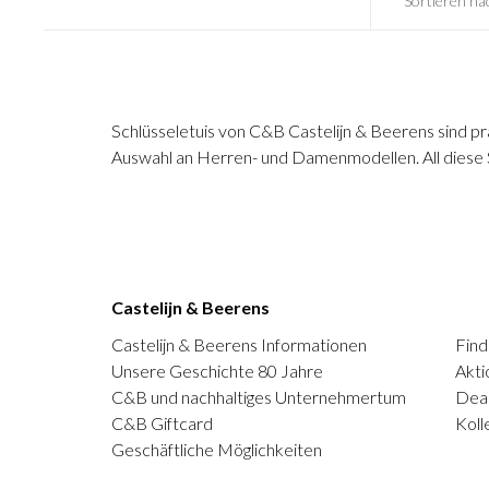
Sortieren na
Schlüsseletuis von C&B Castelijn & Beerens sind pr
Auswahl an Herren- und Damenmodellen. All diese S
Castelijn & Beerens
Castelijn & Beerens Informationen
Find
Unsere Geschichte 80 Jahre
Akti
C&B und nachhaltiges Unternehmertum
Deal
C&B Giftcard
Koll
Geschäftliche Möglichkeiten