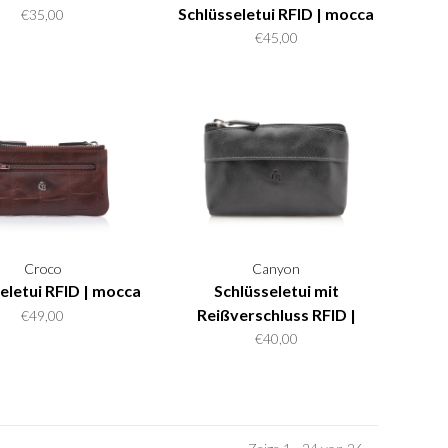
Schlüsseletui RFID | mocca
€35,00
€45,00
Croco
Canyon
eletui RFID | mocca
Schlüsseletui mit
Reißverschluss RFID |
€49,00
schwarz
€40,00