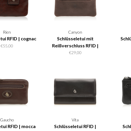
Rien
Canyon
tui RFID | cognac
Schlüsseletui mit
Schl
Reißverschluss RFID |
€55,00
mocca
€29,00
Gaucho
Vita
etui RFID | mocca
Schlüsseletui RFID |
Schl