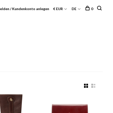
elden / Kundenkonto anlegen
€ EUR
DE
0