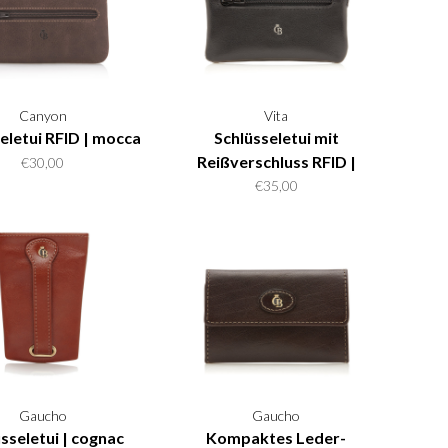
Canyon
Vita
eletui RFID | mocca
Schlüsseletui mit
Reißverschluss RFID |
€30,00
schwarz
€35,00
Gaucho
Gaucho
sseletui | cognac
Kompaktes Leder-