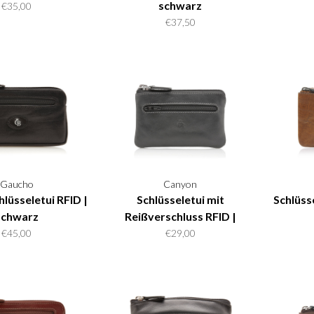
schwarz
€35,00
€37,50
Gaucho
Canyon
lüsseletui RFID |
Schlüsseletui mit
Schlüsse
schwarz
Reißverschluss RFID |
schwarz
€45,00
€29,00