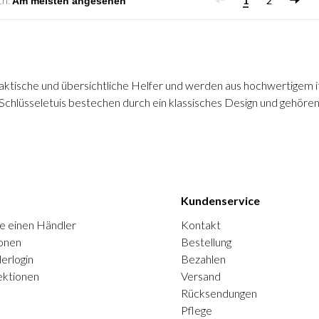
ch:
1
2
aktische und übersichtliche Helfer und werden aus hochwertigem it
chlüsseletuis bestechen durch ein klassisches Design und gehören 
Kundenservice
e einen Händler
Kontakt
onen
Bestellung
erlogin
Bezahlen
ektionen
Versand
Rücksendungen
Pflege