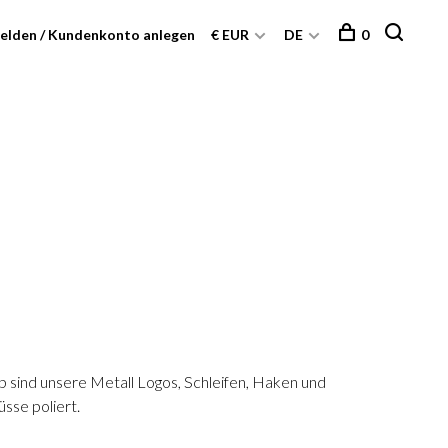
elden / Kundenkonto anlegen
€ EUR
DE
0
lb sind unsere Metall Logos, Schleifen, Haken und
sse poliert.