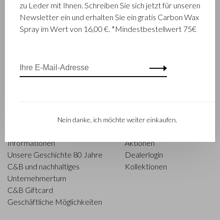
zu Leder mit Ihnen. Schreiben Sie sich jetzt für unseren
Newsletter ein und erhalten Sie ein gratis Carbon Wax
Spray im Wert von 16,00 €. *Mindestbestellwert 75€
Sortieren nach:
Zeige 1 - 8 von 8
Castelijn & Beerens
Nein danke, ich möchte weiter einkaufen.
Castelijn & Beerens
Finde einen Händler
Informationen
Aktionen
Unsere Geschichte 80 Jahre
Dealerlogin
C&B und nachhaltiges
Kollektionen
Unternehmertum
C&B Giftcard
Geschäftliche Möglichkeiten