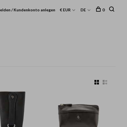
elden / Kundenkonto anlegen
€ EUR
DE
0