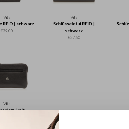
Vita
Vita
e RFID | schwarz
Schlüsseletui RFID |
Schlü
schwarz
€39,00
€37,50
Vita
sseletui mit
schluss RFID |
schwarz
€35,00