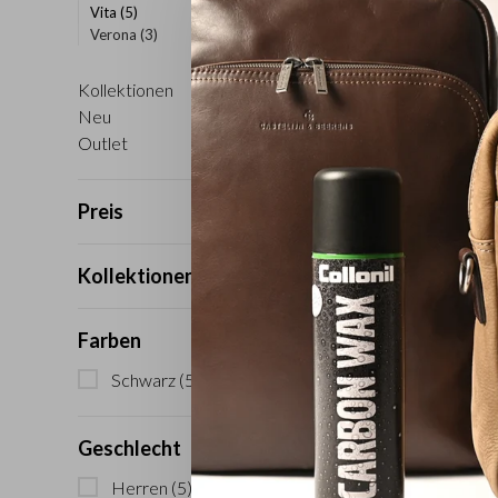
Vita
(5)
Verona
(3)
Kollektionen
Sortieren na
Neu
Outlet
Preis
Kollektionen
Farben
Schwarz
(5)
Geschlecht
Herren
(5)