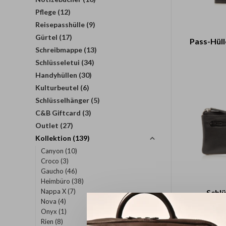
Pflege
(12)
Reisepasshülle
(9)
Gürtel
(17)
Pass-Hüll
Schreibmappe
(13)
Schlüsseletui
(34)
Handyhüllen
(30)
Kulturbeutel
(6)
Schlüsselhänger
(5)
C&B Giftcard
(3)
Outlet
(27)
Kollektion
(139)
Canyon
(10)
Croco
(3)
Gaucho
(46)
Heimbüro
(38)
Nappa X
(7)
Schlü
Nova
(4)
Reißver
Onyx
(1)
Rien
(8)