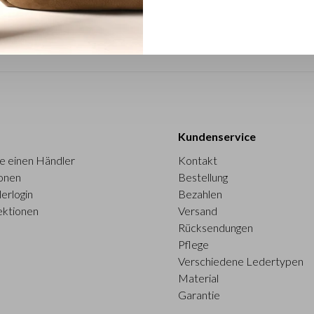
Kundenservice
e einen Händler
Kontakt
onen
Bestellung
erlogin
Bezahlen
ektionen
Versand
Rücksendungen
Pflege
Verschiedene Ledertypen
Material
Garantie