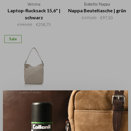
Verona
Babette Nappa
Laptop-Rucksack 15,6" |
Nappa Beuteltasche | grün
schwarz
€195,00
€97,50
€345,00
€258,75
Sale
Babette Nappa
✕
Nappa Beuteltasche |
beige
€195,00
€97,50