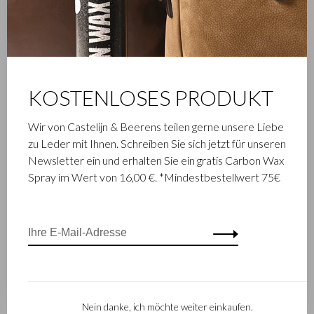
Sortieren nach:
Zeige 1 - 3 von 3
KOSTENLOSES PRODUKT
Castelijn & Beerens
Wir von Castelijn & Beerens teilen gerne unsere Liebe
zu Leder mit Ihnen. Schreiben Sie sich jetzt für unseren
Castelijn & Beerens
Finde einen Händler
Newsletter ein und erhalten Sie ein gratis Carbon Wax
Informationen
Aktionen
Spray im Wert von 16,00 €. *Mindestbestellwert 75€
Unsere Geschichte 80 Jahre
Dealerlogin
C&B und nachhaltiges
Kollektionen
Unternehmertum
C&B Giftcard
Geschäftliche Möglichkeiten
Kundenservice
Nein danke, ich möchte weiter einkaufen.
Kontakt