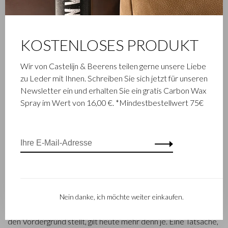
KOSTENLOSES PRODUKT
Wir von Castelijn & Beerens teilen gerne unsere Liebe
FAMILIENBETRIEB
zu Leder mit Ihnen. Schreiben Sie sich jetzt für unseren
Newsletter ein und erhalten Sie ein gratis Carbon Wax
Die im niederländischen Waalwijk ansässige Firma Castelijn &
Spray im Wert von 16,00 €. *Mindestbestellwert 75€
Beerens ist ein renommiertes Familienunternehmen, das
schon seit 1945 Luxuslederwaren entwirft und herstellt. Das
Unternehmen wurde geboren, als Stickmeister Walter
Castelijn und Lederstanzer Marinus Beerens den Beschluss
fassten, gemeinsam Lederprodukte herzustellen. Mittlerweile
hat die dritte Generation– Babette und Martijn Beerens – die
Geschicke des Unternehmens übernommen und genießt
Castelijn & Beerens einen internationalen Ruf. Die
Nein danke, ich möchte weiter einkaufen.
Familientradition, die Qualität und fachmännisches Können in
den Vordergrund stellt, gilt heute mehr denn je. Eine Tatsache,