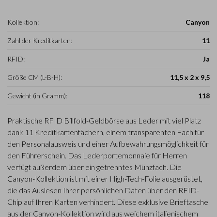
Kollektion:
Canyon
Zahl der Kreditkarten:
11
RFID:
Ja
Größe CM (L-B-H):
11,5 x 2 x 9,5
Gewicht (in Gramm):
118
Praktische RFID Billfold-Geldbörse aus Leder mit viel Platz
dank 11 Kreditkartenfächern, einem transparenten Fach für
den Personalausweis und einer Aufbewahrungsmöglichkeit für
den Führerschein. Das Lederportemonnaie für Herren
verfügt außerdem über ein getrenntes Münzfach. Die
Canyon-Kollektion ist mit einer High-Tech-Folie ausgerüstet,
die das Auslesen Ihrer persönlichen Daten über den RFID-
Chip auf Ihren Karten verhindert. Diese exklusive Brieftasche
aus der Canyon-Kollektion wird aus weichem italienischem