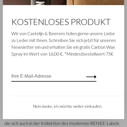
KOSTENLOSES PRODUKT
Wir von Castelijn & Beerens teilen gerne unsere Liebe
FAMILIENBETRIEB
zu Leder mit Ihnen. Schreiben Sie sich jetzt für unseren
Newsletter ein und erhalten Sie ein gratis Carbon Wax
Die im niederländischen Waalwijk ansässige Firma Castelijn &
Spray im Wert von 16,00 €. *Mindestbestellwert 75€
Beerens ist ein renommiertes Familienunternehmen, das
schon seit 1945 Luxuslederwaren entwirft und herstellt. Das
Unternehmen wurde geboren, als Stickmeister Walter
Castelijn und Lederstanzer Marinus Beerens den Beschluss
fassten, gemeinsam Lederprodukte herzustellen. Mittlerweile
hat die dritte Generation– Babette und Martijn Beerens – die
Geschicke des Unternehmens übernommen und genießt
Castelijn & Beerens einen internationalen Ruf. Die
Nein danke, ich möchte weiter einkaufen.
Familientradition, die Qualität und fachmännisches Können in
den Vordergrund stellt, gilt heute mehr denn je. Eine Tatsache,
die sich auch in der Kollektion des modernen RENEE-Labels