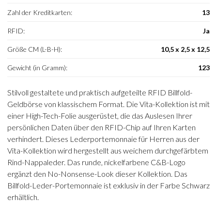
Zahl der Kreditkarten:
13
RFID:
Ja
Größe CM (L-B-H):
10,5 x 2,5 x 12,5
Gewicht (in Gramm):
123
Stilvoll gestaltete und praktisch aufgeteilte RFID Billfold-
Geldbörse von klassischem Format. Die Vita-Kollektion ist mit
einer High-Tech-Folie ausgerüstet, die das Auslesen Ihrer
persönlichen Daten über den RFID-Chip auf Ihren Karten
verhindert. Dieses Lederportemonnaie für Herren aus der
Vita-Kollektion wird hergestellt aus weichem durchgefärbtem
Rind-Nappaleder. Das runde, nickelfarbene C&B-Logo
ergänzt den No-Nonsense-Look dieser Kollektion. Das
Billfold-Leder-Portemonnaie ist exklusiv in der Farbe Schwarz
erhältlich.