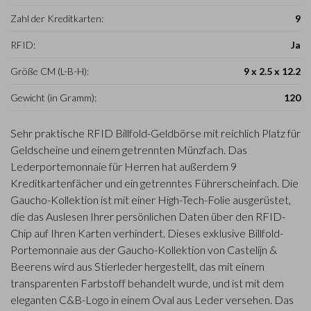
Zahl der Kreditkarten:
9
RFID:
Ja
Größe CM (L-B-H):
9 x 2.5 x 12.2
Gewicht (in Gramm):
120
Sehr praktische RFID Billfold-Geldbörse mit reichlich Platz für
Geldscheine und einem getrennten Münzfach. Das
Lederportemonnaie für Herren hat außerdem 9
Kreditkartenfächer und ein getrenntes Führerscheinfach. Die
Gaucho-Kollektion ist mit einer High-Tech-Folie ausgerüstet,
die das Auslesen Ihrer persönlichen Daten über den RFID-
Chip auf Ihren Karten verhindert. Dieses exklusive Billfold-
Portemonnaie aus der Gaucho-Kollektion von Castelijn &
Beerens wird aus Stierleder hergestellt, das mit einem
transparenten Farbstoff behandelt wurde, und ist mit dem
eleganten C&B-Logo in einem Oval aus Leder versehen. Das