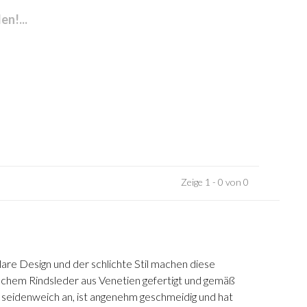
n!...
Zeige 1 - 0 von 0
lare Design und der schlichte Stil machen diese
ischem Rindsleder aus Venetien gefertigt und gemäß
h seidenweich an, ist angenehm geschmeidig und hat