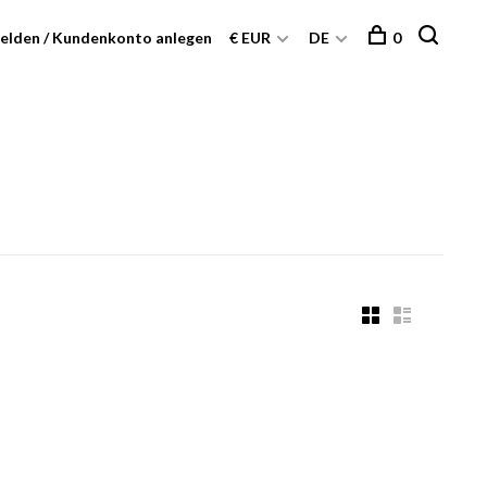
elden / Kundenkonto anlegen
€ EUR
DE
0