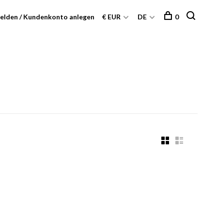
elden / Kundenkonto anlegen
€ EUR
DE
0