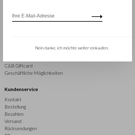
Castelijn & Beerens
Castelijn & Beerens
Finde einen Händler
Informationen
Aktionen
Unsere Geschichte 80 Jahre
Dealerlogin
Nein danke, ich möchte weiter einkaufen.
C&B und nachhaltiges
Kollektionen
Unternehmertum
C&B Giftcard
Geschäftliche Möglichkeiten
Kundenservice
Kontakt
Bestellung
Bezahlen
Versand
Rücksendungen