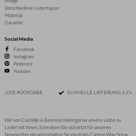
Pflege
Verschiedene Ledertypen
Material
Garantie
Social Media
Facebook
Instagram
Pinterest
Youtube
LOSE RÜCKGABE
SCHNELLE LIEFERUNG 1-2 WE
Wir von Castelijn & Beerens teilen gerne unsere Liebe zu
Leder mit Ihnen. Schreiben Sie sich jetzt für unseren
Newsletter ein und erhalten Sie ein gratis Carbon Wax Spray