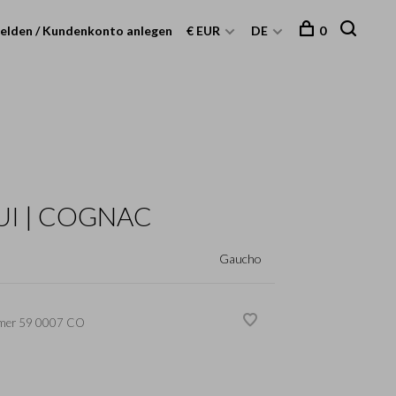
elden / Kundenkonto anlegen
€ EUR
DE
0
UI | COGNAC
Gaucho
mer
59 0007 CO