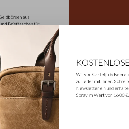
 Geldbörsen aus
und Brieftaschen für
llektion innerhalb des
rbte Stierleder wird in
nunternehmen der zweiten
on sind die Nackenfalten
n und anspruchsvollen
KOSTENLOS
erleiht den Artikeln den
Wir von Castelijn & Beeren
zu Leder mit Ihnen. Schreibe
Newsletter ein und erhalte
Spray im Wert von 16,00 €