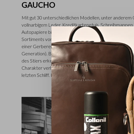
GAUCHO
Mit gut 30 unterschiedlichen Modellen, unter anderem
vollnarbigem Leder, Kreditkartenetuis, Schreibmappen 
Autopapiere bieten wir mit Gaucho die umfassendste Ko
Sortiments von Castelijn & Beerens. Das pflanzlich gege
einer Gerberei in der Toskana bearbeitet (ein Familie
Generation). Bei allen Lederwaren der Gaucho-Kollekti
des Stiers erkennbar, was den Artikeln einen natürliche
Charakter verleiht. Das transparente Anilin-Farbfinish v
letzten Schliff. Erhältlich in Schwarz, Mocca und Cognac.