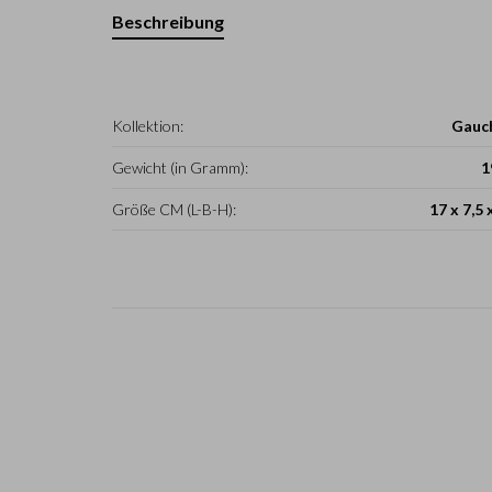
Beschreibung
Kollektion:
Gauc
Gewicht (in Gramm):
1
Größe CM (L-B-H):
17 x 7,5 