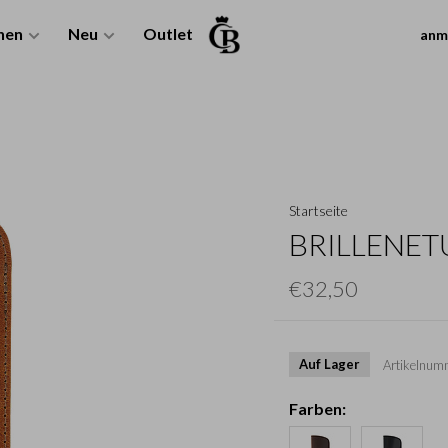
nen
Neu
Outlet
anm
Startseite
BRILLENET
€32,50
Auf Lager
Artikelnum
Farben: