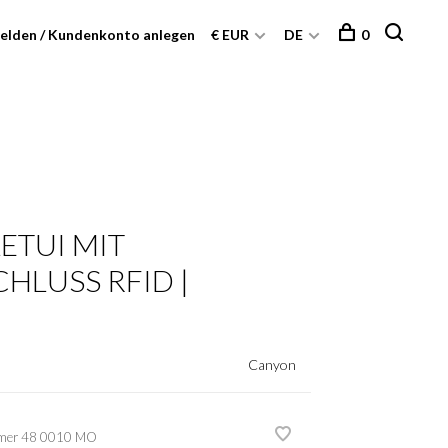
elden / Kundenkonto anlegen
€ EUR
DE
0
ETUI MIT
HLUSS RFID | M
Canyon
mer
48 0010 MO