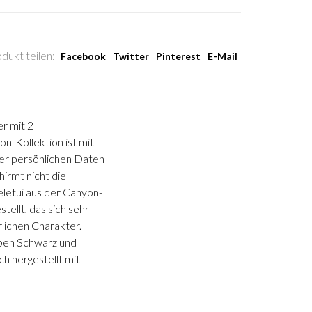
dukt teilen:
Facebook
Twitter
Pinterest
E-Mail
r mit 2
n-Kollektion ist mit
rer persönlichen Daten
irmt nicht die
eletui aus der Canyon-
tellt, das sich sehr
lichen Charakter.
arben Schwarz und
ch hergestellt mit