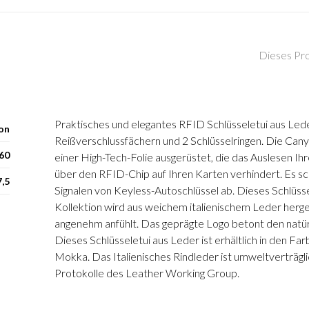
Dieses Pro
Praktisches und elegantes RFID Schlüsseletui aus Lede
on
Reißverschlussfächern und 2 Schlüsselringen. Die Canyo
60
einer High-Tech-Folie ausgerüstet, die das Auslesen Ih
über den RFID-Chip auf Ihren Karten verhindert. Es sch
7,5
Signalen von Keyless-Autoschlüssel ab. Dieses Schlüss
Kollektion wird aus weichem italienischem Leder herges
angenehm anfühlt. Das geprägte Logo betont den natür
Dieses Schlüsseletui aus Leder ist erhältlich in den F
Mokka. Das Italienisches Rindleder ist umweltverträgli
Protokolle des Leather Working Group.