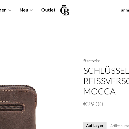
nen
Neu
Outlet
anm
Startseite
SCHLÜSSEL
REISSVERSC
OCCA
€29,00
Auf Lager
Artikelnum