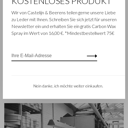
KOSTENLOSES PRODUKT
Die im niederländischen Waalwijk ansässige Firma Castelijn &
Wir von Castelijn & Beerens teilen gerne unsere Liebe
Beerens ist ein renommiertes Familienunternehmen, das
zu Leder mit Ihnen. Schreiben Sie sich jetzt für unseren
schon seit 1945 Luxuslederwaren entwirft und herstellt. Das
Newsletter ein und erhalten Sie ein gratis Carbon Wax
Unternehmen wurde geboren, als Stickmeister Walter
Spray im Wert von 16,00 €. *Mindestbestellwert 75€
Castelijn und Lederstanzer Marinus Beerens den Beschluss
fassten, gemeinsam Lederprodukte herzustellen. Mittlerweile
hat die dritte Generation– Babette und Martijn Beerens – die
Geschicke des Unternehmens übernommen und genießt
Castelijn & Beerens einen internationalen Ruf. Die
Familientradition, die Qualität und fachmännisches Können in
den Vordergrund stellt, gilt heute mehr denn je. Eine Tatsache,
die sich auch in der Kollektion des modernen RENEE-Labels
Nein danke, ich möchte weiter einkaufen.
widerspiegelt, das 2012 eingeführt worden ist.