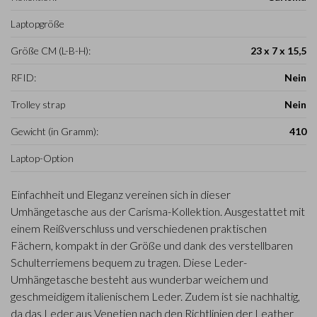
Laptopgröße
Größe CM (L-B-H):
23 x 7 x 15,5
RFID:
Nein
Trolley strap
Nein
Gewicht (in Gramm):
410
Laptop-Option
Einfachheit und Eleganz vereinen sich in dieser
Umhängetasche aus der Carisma-Kollektion. Ausgestattet mit
einem Reißverschluss und verschiedenen praktischen
Fächern, kompakt in der Größe und dank des verstellbaren
Schulterriemens bequem zu tragen. Diese Leder-
Umhängetasche besteht aus wunderbar weichem und
geschmeidigem italienischem Leder. Zudem ist sie nachhaltig,
da das Leder aus Venetien nach den Richtlinien der Leather