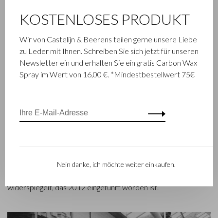
KOSTENLOSES PRODUKT
FAMILIENBETRIEB
Wir von Castelijn & Beerens teilen gerne unsere Liebe
Die im niederländischen Waalwijk ansässige Firma Castelijn &
zu Leder mit Ihnen. Schreiben Sie sich jetzt für unseren
Beerens ist ein renommiertes Familienunternehmen, das
Newsletter ein und erhalten Sie ein gratis Carbon Wax
schon seit 1945 Luxuslederwaren entwirft und herstellt. Das
Spray im Wert von 16,00 €. *Mindestbestellwert 75€
Unternehmen wurde geboren, als Stickmeister Walter
Castelijn und Lederstanzer Marinus Beerens den Beschluss
fassten, gemeinsam Lederprodukte herzustellen. Mittlerweile
hat die dritte Generation– Babette und Martijn Beerens – die
Geschicke des Unternehmens übernommen und genießt
Castelijn & Beerens einen internationalen Ruf. Die
Familientradition, die Qualität und fachmännisches Können in
den Vordergrund stellt, gilt heute mehr denn je. Eine Tatsache,
Nein danke, ich möchte weiter einkaufen.
die sich auch in der Kollektion des modernen RENEE-Labels
widerspiegelt, das 2012 eingeführt worden ist.