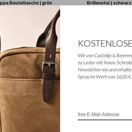
ppa Beuteltasche | grün
Brillenetui | schwarz
€195,00
€97,50
€32,50
KOSTENLOS
Wir von Castelijn & Beeren
zu Leder mit Ihnen. Schreibe
Newsletter ein und erhalte
Spray im Wert von 16,00 €
däne Carisma-Kollektion am
n Vintage-Charakter und
 Kreditkartenetuis.