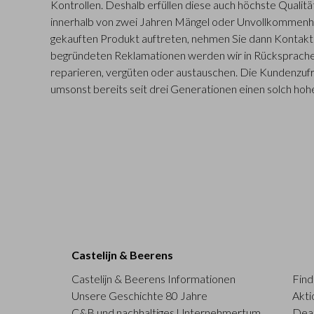
Kontrollen. Deshalb erfüllen diese auch höchste Qualitä
innerhalb von zwei Jahren Mängel oder Unvollkommenh
gekauften Produkt auftreten, nehmen Sie dann Kontakt m
begründeten Reklamationen werden wir in Rücksprache
reparieren, vergüten oder austauschen. Die Kundenzufr
umsonst bereits seit drei Generationen einen solch hohe
Castelijn & Beerens
Castelijn & Beerens Informationen
Find
Unsere Geschichte 80 Jahre
Akti
C&B und nachhaltiges Unternehmertum
Deal