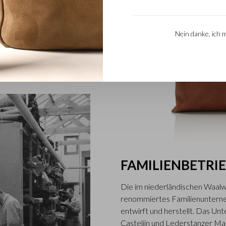
Kollektion werden aus
dig im Fass durchgefärbt
s Leders präsentiert sich
Nein danke, ich 
FAMILIENBETRI
Die im niederländischen Waalwi
renommiertes Familienunterne
entwirft und herstellt. Das U
Castelijn und Lederstanzer Ma