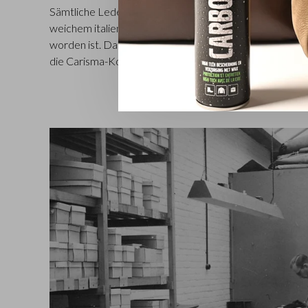
Sämtliche Lederwaren aus dieser Castelijn & Beerens-
weichem italienischen Rindsleder gefertigt, das vollstän
worden ist. Dank der sichtbaren natürlichen Narbung de
die Carisma-Kollektion cool und robust.