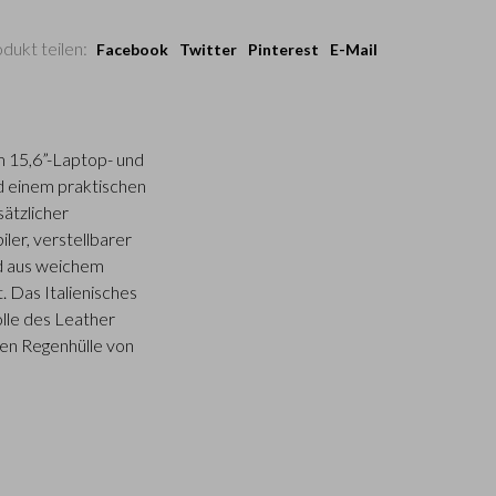
dukt teilen:
Facebook
Twitter
Pinterest
E-Mail
 15,6”-Laptop- und
d einem praktischen
sätzlicher
ler, verstellbarer
rd aus weichem
. Das Italienisches
olle des Leather
hen Regenhülle von