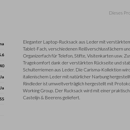
Dieses Pro
Eleganter Laptop-Rucksack aus Leder mit verstärktem
ma
Tablet-Fach, verschiedenen Reißverschlussfächern un
5.6
Organizerfach für Telefon, Stifte, Visitenkarten usw. Zu
Tragekomfort dank der verstärkten Rückseite und stabi
 40
Schulterriemen aus Leder. Die Carisma-Kollektion wi
italienischem Leder mit natürlicher Narbung hergestellt
Ja
Rindleder ist umweltverträglich hergestellt mit Protok
Ja
Working Group. Der Rucksack wird mit einer praktisc
Castelijn & Beerens geliefert.
55