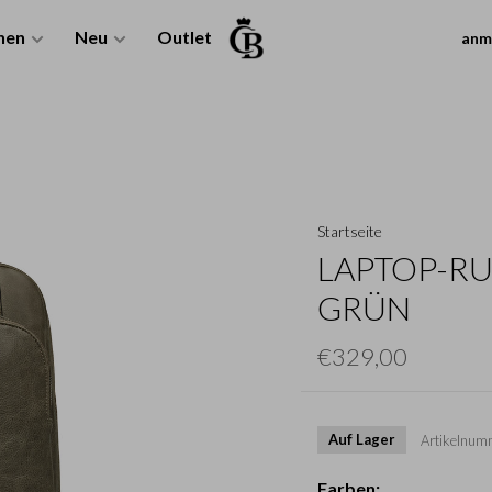
nen
Neu
Outlet
anm
Startseite
LAPTOP-RUC
GRÜN
€329,00
Auf Lager
Artikelnum
Farben: