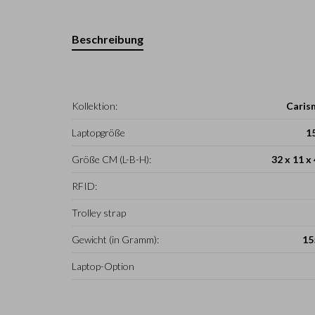
Beschreibung
Kollektion:
Caris
Laptopgröße
1
Größe CM (L-B-H):
32 x 11 x
RFID:
Trolley strap
Gewicht (in Gramm):
15
Laptop-Option