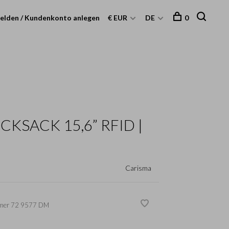
elden / Kundenkonto anlegen
€ EUR
DE
0
KSACK 15,6” RFID |
Carisma
mer
72 9577 DM