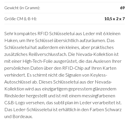
Gewicht (in Gramm):
69
Größe CM (L-B-H):
10,5 x 2 x 7
Sehr kompaktes RFID Schlüsseletui aus Leder mit 6 kleinen
Haken, um Ihre Schlüssel übersichtlich aufzuräumen. Das
Schlüsseletui hat außerdem ein kleines, aber praktisches
zusätzliches Reißverschlussfach. Die Nevada-Kollektion ist
mit einer High-Tech-Folie ausgerüstet, die das Auslesen Ihrer
persönlichen Daten über den RFID-Chip auf Ihren Karten
verhindert. Es schirmt nicht die Signalen von Keyless-
Autoschlüssel ab. Dieses Schlüsseletui aus der Nevada-
Kollektion wird aus einzigartigem gepresstem glänzendem
Rindsleder hergestellt und ist mit einem messingfarbenen
C&B-Logo versehen, das subtil plan im Leder verarbeitet ist.
Das Leder-Schlüsseletui ist erhältlich in den Farben Schwarz
und Bordeaux.