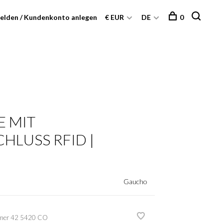
elden / Kundenkonto anlegen
€ EUR
DE
0
E MIT
HLUSS RFID | C
Gaucho
mer
42 5420 CO