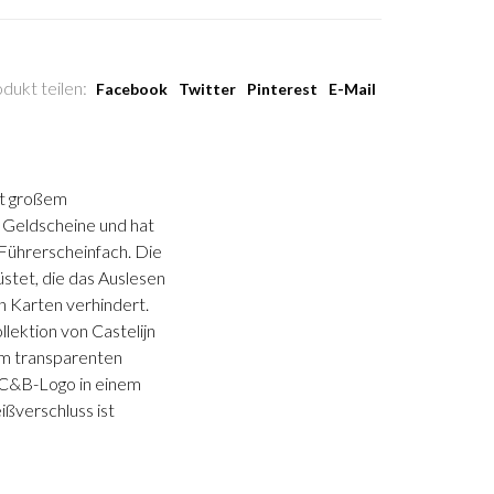
dukt teilen:
Facebook
Twitter
Pinterest
E-Mail
t großem
r Geldscheine und hat
Führerscheinfach. Die
üstet, die das Auslesen
n Karten verhindert.
ektion von Castelijn
nem transparenten
n C&B-Logo in einem
ßverschluss ist