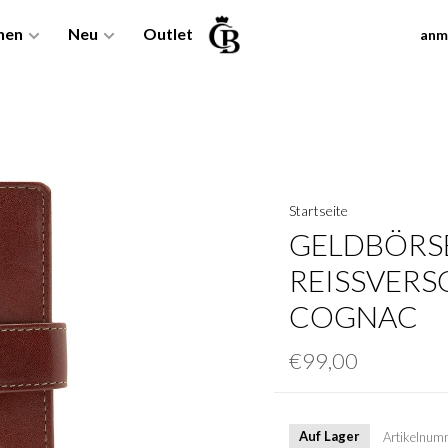
nen
Neu
Outlet
anm
Startseite
GELDBÖRS
REISSVERSC
OGNAC
€99,00
Auf Lager
Artikelnum