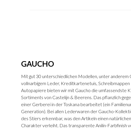
GAUCHO
Mit gut 30 unterschiedlichen Modellen, unter anderem
vollnarbigem Leder, Kreditkartenetuis, Schreibmappen 
Autopapiere bieten wir mit Gaucho die umfassendste Ko
Sortiments von Castelijn & Beerens. Das pflanzlich gege
einer Gerberei in der Toskana bearbeitet (ein Familie
Generation). Bei allen Lederwaren der Gaucho-Kollekti
des Stiers erkennbar, was den Artikeln einen natürliche
Charakter verleiht. Das transparente Anilin-Farbfinish v