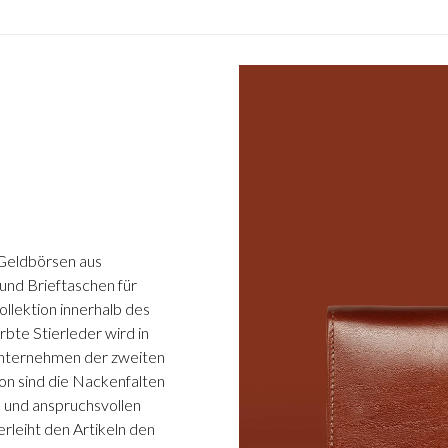
 Geldbörsen aus
und Brieftaschen für
llektion innerhalb des
rbte Stierleder wird in
nunternehmen der zweiten
on sind die Nackenfalten
n und anspruchsvollen
erleiht den Artikeln den