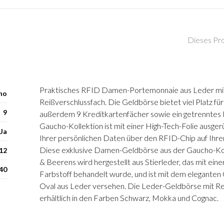
Dieses Pro
Praktisches RFID Damen-Portemonnaie aus Leder mi
ho
Reißverschlussfach. Die Geldbörse bietet viel Platz fü
9
außerdem 9 Kreditkartenfächer sowie ein getrenntes 
Gaucho-Kollektion ist mit einer High-Tech-Folie ausger
Ja
Ihrer persönlichen Daten über den RFID-Chip auf Ihre
Diese exklusive Damen-Geldbörse aus der Gaucho-Koll
 12
& Beerens wird hergestellt aus Stierleder, das mit ei
40
Farbstoff behandelt wurde, und ist mit dem elegante
Oval aus Leder versehen. Die Leder-Geldbörse mit Rei
erhältlich in den Farben Schwarz, Mokka und Cognac.