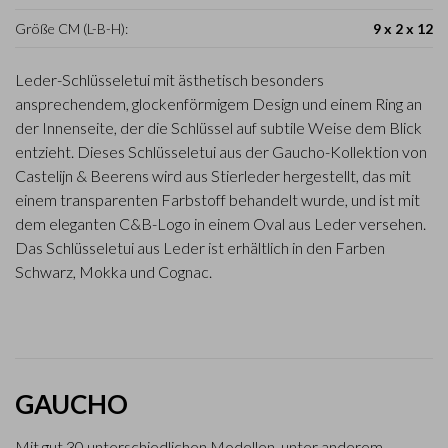
Größe CM (L-B-H):
9 x 2 x 12
Leder-Schlüsseletui mit ästhetisch besonders
ansprechendem, glockenförmigem Design und einem Ring an
der Innenseite, der die Schlüssel auf subtile Weise dem Blick
entzieht. Dieses Schlüsseletui aus der Gaucho-Kollektion von
Castelijn & Beerens wird aus Stierleder hergestellt, das mit
einem transparenten Farbstoff behandelt wurde, und ist mit
dem eleganten C&B-Logo in einem Oval aus Leder versehen.
Das Schlüsseletui aus Leder ist erhältlich in den Farben
Schwarz, Mokka und Cognac.
GAUCHO
Mit gut 30 unterschiedlichen Modellen, unter anderem