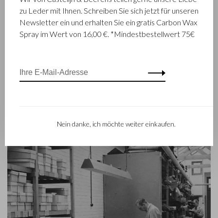
Unternehmen wurde geboren, als Stickmeister Walter
zu Leder mit Ihnen. Schreiben Sie sich jetzt für unseren
Castelijn und Lederstanzer Marinus Beerens den Beschluss
Newsletter ein und erhalten Sie ein gratis Carbon Wax
fassten, gemeinsam Lederprodukte herzustellen. Mittlerweile
Spray im Wert von 16,00 €. *Mindestbestellwert 75€
hat die dritte Generation– Babette und Martijn Beerens – die
Geschicke des Unternehmens übernommen und genießt
Castelijn & Beerens einen internationalen Ruf. Die
Familientradition, die Qualität und fachmännisches Können in
den Vordergrund stellt, gilt heute mehr denn je. Eine Tatsache,
die sich auch in der Kollektion des modernen RENEE-Labels
widerspiegelt, das 2012 eingeführt worden ist.
Nein danke, ich möchte weiter einkaufen.