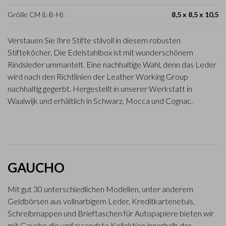
Größe CM (L-B-H):
8,5 x 8,5 x 10,5
Verstauen Sie Ihre Stifte stilvoll in diesem robusten
Stifteköcher. Die Edelstahlbox ist mit wunderschönem
Rindsleder ummantelt. Eine nachhaltige Wahl, denn das Leder
wird nach den Richtlinien der Leather Working Group
nachhaltig gegerbt. Hergestellt in unserer Werkstatt in
Waalwijk und erhältlich in Schwarz, Mocca und Cognac.
GAUCHO
Mit gut 30 unterschiedlichen Modellen, unter anderem
Geldbörsen aus vollnarbigem Leder, Kreditkartenetuis,
Schreibmappen und Brieftaschen für Autopapiere bieten wir
mit Gaucho die umfassendste Kollektion innerhalb des