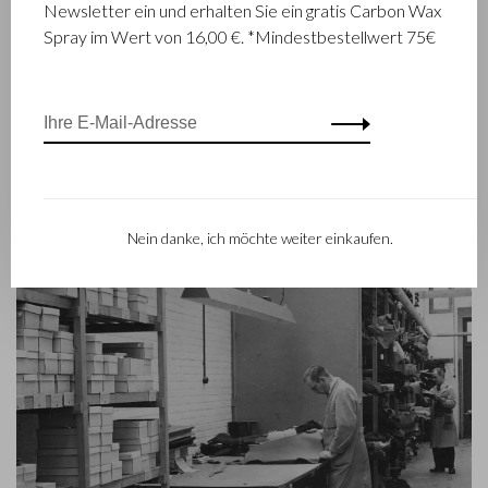
hat die dritte Generation– Babette und Martijn Beerens – die
Newsletter ein und erhalten Sie ein gratis Carbon Wax
Geschicke des Unternehmens übernommen und genießt
Spray im Wert von 16,00 €. *Mindestbestellwert 75€
Castelijn & Beerens einen internationalen Ruf. Die
Familientradition, die Qualität und fachmännisches Können in
den Vordergrund stellt, gilt heute mehr denn je. Eine Tatsache,
die sich auch in der Kollektion des modernen RENEE-Labels
widerspiegelt, das 2012 eingeführt worden ist.
Nein danke, ich möchte weiter einkaufen.