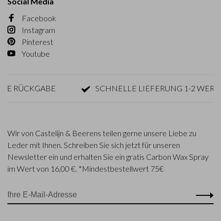
Social Media
Facebook
Instagram
Pinterest
Youtube
RÜCKGABE
SCHNELLE LIEFERUNG 1-2 WERKTAG
Wir von Castelijn & Beerens teilen gerne unsere Liebe zu
Leder mit Ihnen. Schreiben Sie sich jetzt für unseren
Newsletter ein und erhalten Sie ein gratis Carbon Wax Spray
im Wert von 16,00 €. *Mindestbestellwert 75€