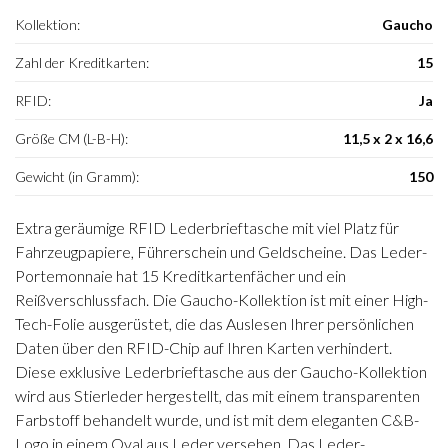
Kollektion:
Gaucho
Zahl der Kreditkarten:
15
RFID:
Ja
Größe CM (L-B-H):
11,5 x 2 x 16,6
Gewicht (in Gramm):
150
Extra geräumige RFID Lederbrieftasche mit viel Platz für
Fahrzeugpapiere, Führerschein und Geldscheine. Das Leder-
Portemonnaie hat 15 Kreditkartenfächer und ein
Reißverschlussfach. Die Gaucho-Kollektion ist mit einer High-
Tech-Folie ausgerüstet, die das Auslesen Ihrer persönlichen
Daten über den RFID-Chip auf Ihren Karten verhindert.
Diese exklusive Lederbrieftasche aus der Gaucho-Kollektion
wird aus Stierleder hergestellt, das mit einem transparenten
Farbstoff behandelt wurde, und ist mit dem eleganten C&B-
Logo in einem Oval aus Leder versehen. Das Leder-