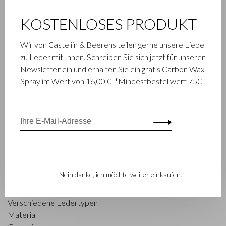
Castelijn & Beerens
Finde einen Händler
KOSTENLOSES PRODUKT
Informationen
Aktionen
Unsere Geschichte 80 Jahre
Dealerlogin
Wir von Castelijn & Beerens teilen gerne unsere Liebe
C&B und nachhaltiges
Kollektionen
zu Leder mit Ihnen. Schreiben Sie sich jetzt für unseren
Unternehmertum
Newsletter ein und erhalten Sie ein gratis Carbon Wax
C&B Giftcard
Spray im Wert von 16,00 €. *Mindestbestellwert 75€
Geschäftliche Möglichkeiten
Kundenservice
Kontakt
Bestellung
Bezahlen
Versand
Nein danke, ich möchte weiter einkaufen.
Rücksendungen
Pflege
Verschiedene Ledertypen
Material