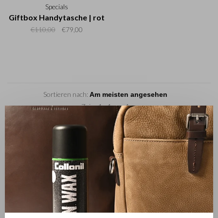
Specials
Giftbox Handytasche | rot
€110,00
€79,00
Sortieren nach:
Zeige 1 - 1 von 1
✕
Leather wallets with RFID security. Luxury packed in a giftbox
and therefore a nice present.
Castelijn & Beerens