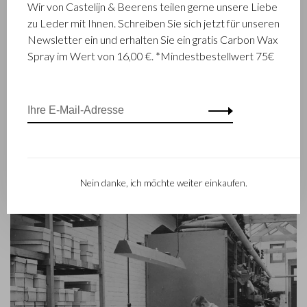
schon seit 1945 Luxuslederwaren entwirft und herstellt. Das
Wir von Castelijn & Beerens teilen gerne unsere Liebe
Unternehmen wurde geboren, als Stickmeister Walter
zu Leder mit Ihnen. Schreiben Sie sich jetzt für unseren
Castelijn und Lederstanzer Marinus Beerens den Beschluss
Newsletter ein und erhalten Sie ein gratis Carbon Wax
fassten, gemeinsam Lederprodukte herzustellen. Mittlerweile
Spray im Wert von 16,00 €. *Mindestbestellwert 75€
hat die dritte Generation– Babette und Martijn Beerens – die
Geschicke des Unternehmens übernommen und genießt
Castelijn & Beerens einen internationalen Ruf. Die
Familientradition, die Qualität und fachmännisches Können in
den Vordergrund stellt, gilt heute mehr denn je. Eine Tatsache,
die sich auch in der Kollektion des modernen RENEE-Labels
widerspiegelt, das 2012 eingeführt worden ist.
Nein danke, ich möchte weiter einkaufen.