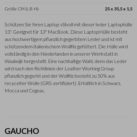
Größe CM (L-B-H):
25 x 35,5 x 1,5
Schützen Sie Ihren Laptop stilvoll mit dieser leder Laptophülle
13“. Geeignet für 13" MacBook. Diese LaptopHülle besteht
aus hochwertigem pflanzlich gegerbtem Leder und ist mit
schützendem italienischem Wollfilz gefüttert. Die Hülle wird
vollständig in den Niederlanden in unserer Werkstatt in
Waalwijk hergestellt. Eine nachhaltige Wahl, denn das Leder
wird nach den Richtlinien der Leather Working Group
pflanzlich gegerbt und der Wollfilz besteht zu 50% aus
recycelter Wolle (GRS-zertifiziert). Erhältlich in Schwarz,
Mocca und Cognac.
GAUCHO