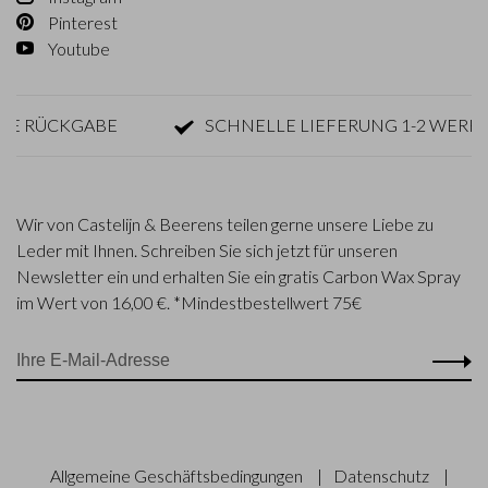
Pinterest
Youtube
ÜCKGABE
SCHNELLE LIEFERUNG 1-2 WERKTAGE
Wir von Castelijn & Beerens teilen gerne unsere Liebe zu
Leder mit Ihnen. Schreiben Sie sich jetzt für unseren
Newsletter ein und erhalten Sie ein gratis Carbon Wax Spray
im Wert von 16,00 €. *Mindestbestellwert 75€
Allgemeine Geschäftsbedingungen
|
Datenschutz
|