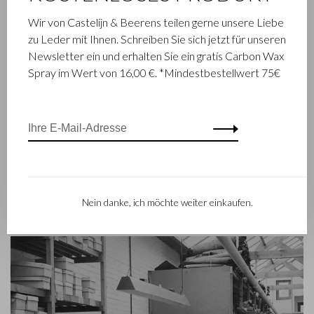
Beerens ist ein renommiertes Familienunternehmen, das
Wir von Castelijn & Beerens teilen gerne unsere Liebe
schon seit 1945 Luxuslederwaren entwirft und herstellt. Das
zu Leder mit Ihnen. Schreiben Sie sich jetzt für unseren
Unternehmen wurde geboren, als Stickmeister Walter
Newsletter ein und erhalten Sie ein gratis Carbon Wax
Castelijn und Lederstanzer Marinus Beerens den Beschluss
Spray im Wert von 16,00 €. *Mindestbestellwert 75€
fassten, gemeinsam Lederprodukte herzustellen. Mittlerweile
hat die dritte Generation– Babette und Martijn Beerens – die
Geschicke des Unternehmens übernommen und genießt
Castelijn & Beerens einen internationalen Ruf. Die
Familientradition, die Qualität und fachmännisches Können in
den Vordergrund stellt, gilt heute mehr denn je. Eine Tatsache,
die sich auch in der Kollektion des modernen RENEE-Labels
widerspiegelt, das 2012 eingeführt worden ist.
Nein danke, ich möchte weiter einkaufen.