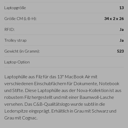
Laptopgröße
13
Größe CM (L-B-H):
34 x 2 x 26
RFID:
Ja
Trolley strap
Ja
Gewicht (in Gramm):
523
Laptop-Option
Laptophülle aus Filz für das 13" MacBook Air mit
verschiedenen Einschubfächern für Dokumente, Notebook
und Stifte. Diese Laptophülle aus der Nova-Kollektion ist aus
robustem Filz hergestellt und mit einer Baumwoll-Lasche
versehen. Das C&B-Qualitätslogo wurde subtil in die
Lederspitze eingeprägt. Erhältlich in Grau mit Schwarz und
Grau mit Cognac.