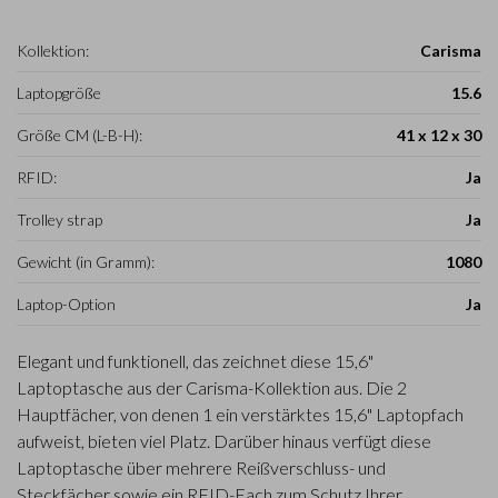
Kollektion:
Carisma
Laptopgröße
15.6
Größe CM (L-B-H):
41 x 12 x 30
RFID:
Ja
Trolley strap
Ja
Gewicht (in Gramm):
1080
Laptop-Option
Ja
Elegant und funktionell, das zeichnet diese 15,6"
Laptoptasche aus der Carisma-Kollektion aus. Die 2
Hauptfächer, von denen 1 ein verstärktes 15,6" Laptopfach
aufweist, bieten viel Platz. Darüber hinaus verfügt diese
Laptoptasche über mehrere Reißverschluss- und
Steckfächer sowie ein RFID-Fach zum Schutz Ihrer