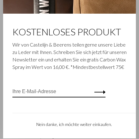
KOSTENLOSES PRODUKT
Wir von Castelijn & Beerens teilen gerne unsere Liebe
zu Leder mit Ihnen. Schreiben Sie sich jetzt für unseren
FAMILIENBETRIEB
Newsletter ein und erhalten Sie ein gratis Carbon Wax
Spray im Wert von 16,00 €. *Mindestbestellwert 75€
Die im niederländischen Waalwijk ansässige Firma Castelijn &
Beerens ist ein renommiertes Familienunternehmen, das
schon seit 1945 Luxuslederwaren entwirft und herstellt. Das
Unternehmen wurde geboren, als Stickmeister Walter
Castelijn und Lederstanzer Marinus Beerens den Beschluss
fassten, gemeinsam Lederprodukte herzustellen. Mittlerweile
hat die dritte Generation– Babette und Martijn Beerens – die
Geschicke des Unternehmens übernommen und genießt
Nein danke, ich möchte weiter einkaufen.
Castelijn & Beerens einen internationalen Ruf. Die
Familientradition, die Qualität und fachmännisches Können in