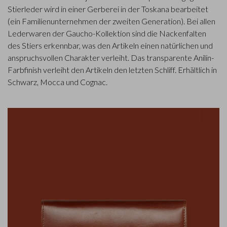
Stierleder wird in einer Gerberei in der Toskana bearbeitet
(ein Familienunternehmen der zweiten Generation). Bei allen
Lederwaren der Gaucho-Kollektion sind die Nackenfalten
des Stiers erkennbar, was den Artikeln einen natürlichen und
anspruchsvollen Charakter verleiht. Das transparente Anilin-
Farbfinish verleiht den Artikeln den letzten Schliff. Erhältlich in
Schwarz, Mocca und Cognac.