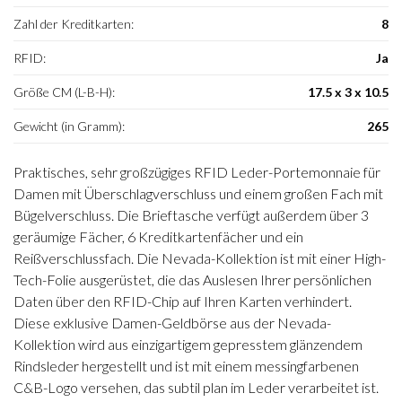
Zahl der Kreditkarten:
8
RFID:
Ja
Größe CM (L-B-H):
17.5 x 3 x 10.5
Gewicht (in Gramm):
265
Praktisches, sehr großzügiges RFID Leder-Portemonnaie für
Damen mit Überschlagverschluss und einem großen Fach mit
Bügelverschluss. Die Brieftasche verfügt außerdem über 3
geräumige Fächer, 6 Kreditkartenfächer und ein
Reißverschlussfach. Die Nevada-Kollektion ist mit einer High-
Tech-Folie ausgerüstet, die das Auslesen Ihrer persönlichen
Daten über den RFID-Chip auf Ihren Karten verhindert.
Diese exklusive Damen-Geldbörse aus der Nevada-
Kollektion wird aus einzigartigem gepresstem glänzendem
Rindsleder hergestellt und ist mit einem messingfarbenen
C&B-Logo versehen, das subtil plan im Leder verarbeitet ist.