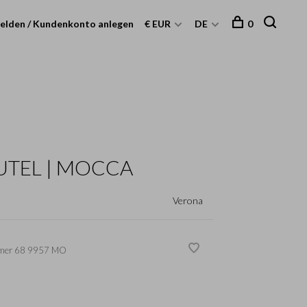
elden / Kundenkonto anlegen
€ EUR
DE
0
TEL | MOCCA
Verona
mer
68 9957 MO