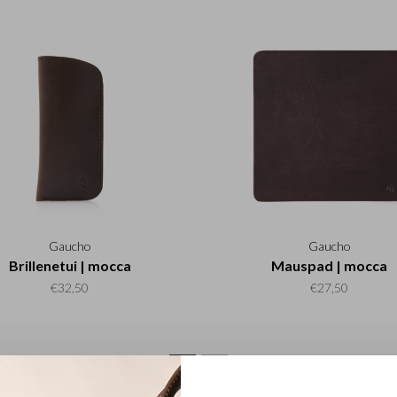
Gaucho
Gaucho
Brillenetui | mocca
Mauspad | mocca
€32,50
€27,50
1
2