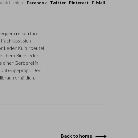
dukt teilen:
Facebook
Twitter
Pinterest
E-Mail
 bequem reisen Ihre
fach lässt sich
er Leder Kulturbeutel
enischem Rindsleder
s einer Gerberei in
til eingeprägt. Der
braun erhältlich.
Back to home