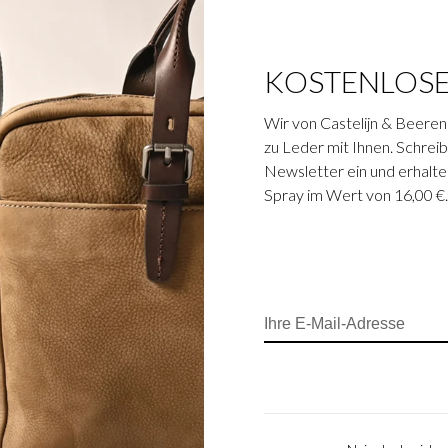
KOSTENLOS
Wir von Castelijn & Beeren
zu Leder mit Ihnen. Schreibe
Newsletter ein und erhalte
Spray im Wert von 16,00 €
(13 Zoll/15 Zoll) der
hen Stierleder gefertigt.
nischen Familiengerberei
 geleitet wird. Die
 Anilin-Farbfinish
 Ausstrahlung. Auf allen
 eingearbeitet.