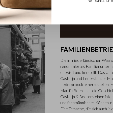
Nein danke, ich 
FAMILIENBETRI
Die im niederländischen Waalwi
renommiertes Familienunterne
entwirft und herstellt. Das U
Castelijn und Lederstanzer Ma
Lederprodukte herzustellen. M
Martijn Beerens – die Gesch
Castelijn & Beerens einen inter
und fachmännisches Können in d
Eine Tatsache, die sich auch 