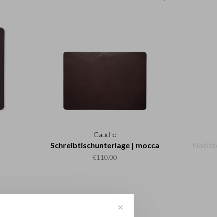
Gaucho
Schreibtischunterlage | mocca
Notizb
€110,00
✕