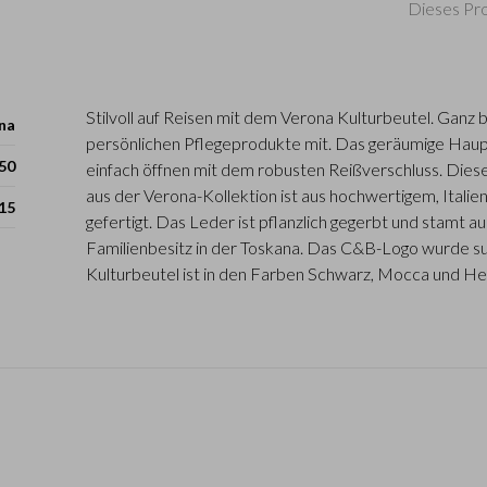
Dieses Pro
Stilvoll auf Reisen mit dem Verona Kulturbeutel. Ganz
na
persönlichen Pflegeprodukte mit. Das geräumige Haupt
50
einfach öffnen mit dem robusten Reißverschluss. Dies
aus der Verona-Kollektion ist aus hochwertigem, Itali
 15
gefertigt. Das Leder ist pflanzlich gegerbt und stamt au
Familienbesitz in der Toskana. Das C&B-Logo wurde sub
Kulturbeutel ist in den Farben Schwarz, Mocca und Hell