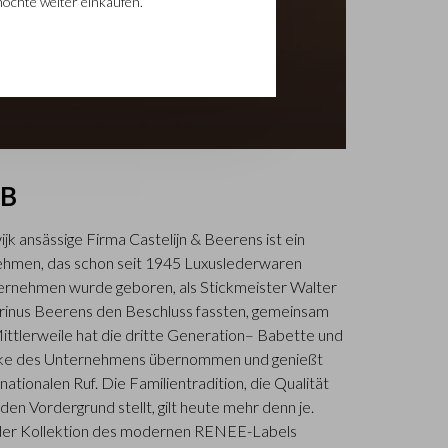
möchte weiter einkaufen.
EB
jk ansässige Firma Castelijn & Beerens ist ein
hmen, das schon seit 1945 Luxuslederwaren
nternehmen wurde geboren, als Stickmeister Walter
rinus Beerens den Beschluss fassten, gemeinsam
ittlerweile hat die dritte Generation– Babette und
icke des Unternehmens übernommen und genießt
nationalen Ruf. Die Familientradition, die Qualität
en Vordergrund stellt, gilt heute mehr denn je.
in der Kollektion des modernen RENEE-Labels