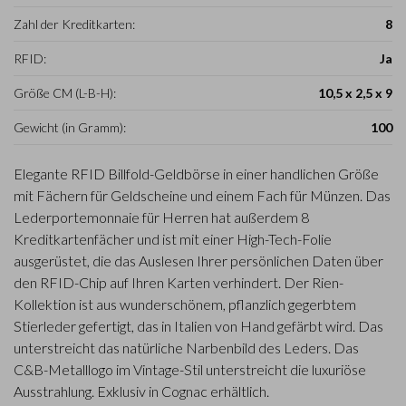
Zahl der Kreditkarten:
8
RFID:
Ja
Größe CM (L-B-H):
10,5 x 2,5 x 9
Gewicht (in Gramm):
100
Elegante RFID Billfold-Geldbörse in einer handlichen Größe
mit Fächern für Geldscheine und einem Fach für Münzen. Das
Lederportemonnaie für Herren hat außerdem 8
Kreditkartenfächer und ist mit einer High-Tech-Folie
ausgerüstet, die das Auslesen Ihrer persönlichen Daten über
den RFID-Chip auf Ihren Karten verhindert. Der Rien-
Kollektion ist aus wunderschönem, pflanzlich gegerbtem
Stierleder gefertigt, das in Italien von Hand gefärbt wird. Das
unterstreicht das natürliche Narbenbild des Leders. Das
C&B-Metalllogo im Vintage-Stil unterstreicht die luxuriöse
Ausstrahlung. Exklusiv in Cognac erhältlich.