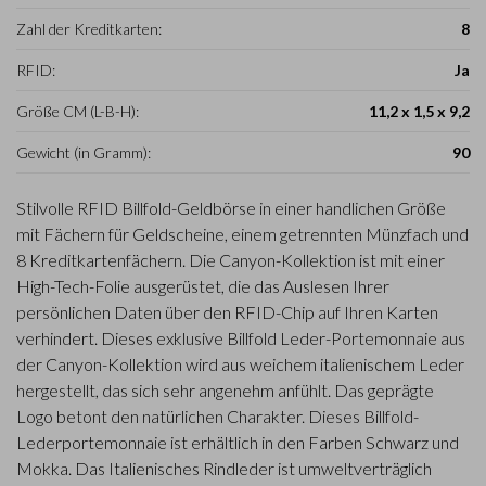
Zahl der Kreditkarten:
8
RFID:
Ja
Größe CM (L-B-H):
11,2 x 1,5 x 9,2
Gewicht (in Gramm):
90
Stilvolle RFID Billfold-Geldbörse in einer handlichen Größe
mit Fächern für Geldscheine, einem getrennten Münzfach und
8 Kreditkartenfächern. Die Canyon-Kollektion ist mit einer
High-Tech-Folie ausgerüstet, die das Auslesen Ihrer
persönlichen Daten über den RFID-Chip auf Ihren Karten
verhindert. Dieses exklusive Billfold Leder-Portemonnaie aus
der Canyon-Kollektion wird aus weichem italienischem Leder
hergestellt, das sich sehr angenehm anfühlt. Das geprägte
Logo betont den natürlichen Charakter. Dieses Billfold-
Lederportemonnaie ist erhältlich in den Farben Schwarz und
Mokka. Das Italienisches Rindleder ist umweltverträglich