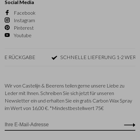
Social Media
Facebook
Instagram
Pinterest
Youtube
RÜCKGABE
SCHNELLE LIEFERUNG 1-2 WERKTAG
Wir von Castelijn & Beerens teilen gerne unsere Liebe zu
Leder mit Ihnen. Schreiben Sie sich jetzt für unseren
Newsletter ein und erhalten Sie ein gratis Carbon Wax Spray
im Wert von 16,00 €. *Mindestbestellwert 75€