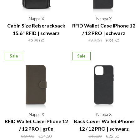
Nappa X
Nappa X
Cabin Size Reiserucksack
RFID Wallet Case iPhone 12
15.6" RFID | schwarz
/ 12 PRO | schwarz
€399,00
€69,00
€34,50
Sale
Sale
Nappa X
Nappa X
RFID Wallet Case iPhone 12
Back Cover Wallet iPhone
/ 12 PRO | grün
12 / 12 PRO | schwarz
€69,00
€34,50
€45,00
€22,50