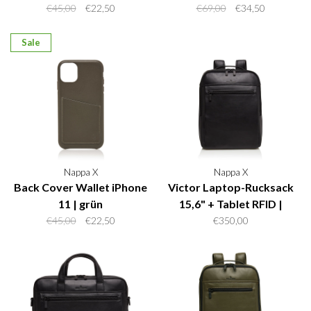
€45,00
€22,50
€69,00
€34,50
Sale
Nappa X
Nappa X
Back Cover Wallet iPhone
Victor Laptop-Rucksack
11 | grün
15,6" + Tablet RFID |
schwarz
€45,00
€22,50
€350,00