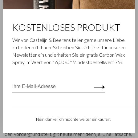
KOSTENLOSES PRODUKT
Wir von Castelijn & Beerens teilen gerne unsere Liebe
FAMILIENBETRIEB
zu Leder mit Ihnen. Schreiben Sie sich jetzt für unseren
Newsletter ein und erhalten Sie ein gratis Carbon Wax
Die im niederländischen Waalwijk ansässige Firma Castelijn &
Spray im Wert von 16,00 €. *Mindestbestellwert 75€
Beerens ist ein renommiertes Familienunternehmen, das
schon seit 1945 Luxuslederwaren entwirft und herstellt. Das
Unternehmen wurde geboren, als Stickmeister Walter
Castelijn und Lederstanzer Marinus Beerens den Beschluss
fassten, gemeinsam Lederprodukte herzustellen. Mittlerweile
hat die dritte Generation– Babette und Martijn Beerens – die
Geschicke des Unternehmens übernommen und genießt
Castelijn & Beerens einen internationalen Ruf. Die
Nein danke, ich möchte weiter einkaufen.
Familientradition, die Qualität und fachmännisches Können in
den Vordergrund stellt, gilt heute mehr denn je. Eine Tatsache,