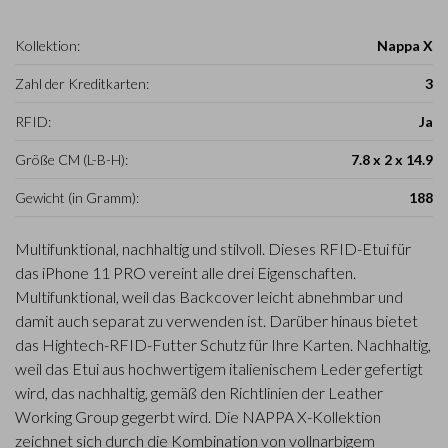
Kollektion:
Nappa X
Zahl der Kreditkarten:
3
RFID:
Ja
Größe CM (L-B-H):
7.8 x 2 x 14.9
Gewicht (in Gramm):
188
Multifunktional, nachhaltig und stilvoll. Dieses RFID-Etui für
das iPhone 11 PRO vereint alle drei Eigenschaften.
Multifunktional, weil das Backcover leicht abnehmbar und
damit auch separat zu verwenden ist. Darüber hinaus bietet
das Hightech-RFID-Futter Schutz für Ihre Karten. Nachhaltig,
weil das Etui aus hochwertigem italienischem Leder gefertigt
wird, das nachhaltig, gemäß den Richtlinien der Leather
Working Group gegerbt wird. Die NAPPA X-Kollektion
zeichnet sich durch die Kombination von vollnarbigem