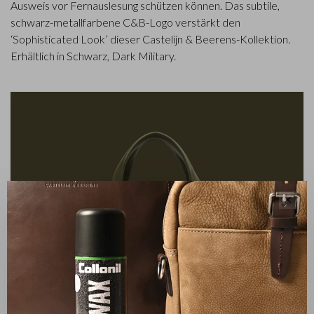
Ausweis vor Fernauslesung schützen können. Das subtile,
schwarz-metallfarbene C&B-Logo verstärkt den
‘Sophisticated Look’ dieser Castelijn & Beerens-Kollektion.
Erhältlich in Schwarz, Dark Military.
✕