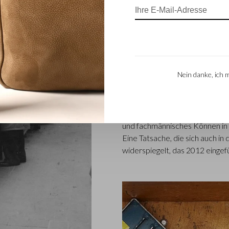
FAMILIENBETRI
Die im niederländischen Waalwi
renommiertes Familienunterne
entwirft und herstellt. Das U
Nein danke, ich 
Castelijn und Lederstanzer Ma
Lederprodukte herzustellen. M
Martijn Beerens – die Gesch
Castelijn & Beerens einen inter
und fachmännisches Können in d
Eine Tatsache, die sich auch 
widerspiegelt, das 2012 eingef