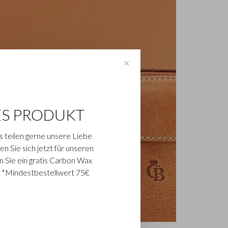
✕
ES PRODUKT
s teilen gerne unsere Liebe
n Sie sich jetzt für unseren
n Sie ein gratis Carbon Wax
. *Mindestbestellwert 75€