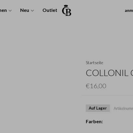
nen
Neu
Outlet
anm
Startseite
COLLONIL 
€16,00
Auf Lager
Artikelnum
Farben: