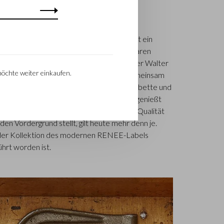
EB
jk ansässige Firma Castelijn & Beerens ist ein
hmen, das schon seit 1945 Luxuslederwaren
nternehmen wurde geboren, als Stickmeister Walter
möchte weiter einkaufen.
rinus Beerens den Beschluss fassten, gemeinsam
ittlerweile hat die dritte Generation– Babette und
icke des Unternehmens übernommen und genießt
nationalen Ruf. Die Familientradition, die Qualität
en Vordergrund stellt, gilt heute mehr denn je.
in der Kollektion des modernen RENEE-Labels
ührt worden ist.