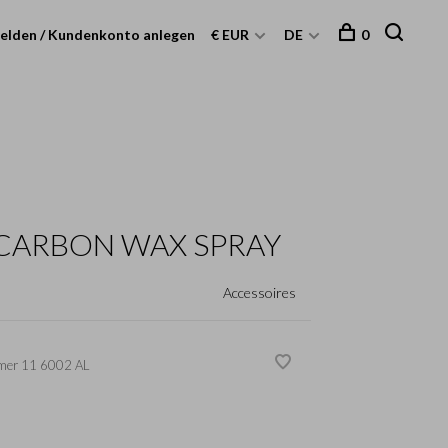
elden / Kundenkonto anlegen
€ EUR
DE
0
CARBON WAX SPRAY
Accessoires
mer
11 6002 AL