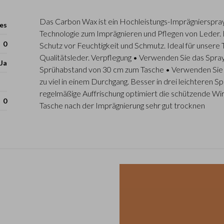
Das Carbon Wax ist ein Hochleistungs-Imprägnierspray
es
Technologie zum Imprägnieren und Pflegen von Leder. E
0
Schutz vor Feuchtigkeit und Schmutz. Ideal für unsere
Qualitätsleder. Verpflegung • Verwenden Sie das Spray
Ja
Sprühabstand von 30 cm zum Tasche • Verwenden Sie g
zu viel in einem Durchgang. Besser in drei leichteren S
regelmäßige Auffrischung optimiert die schützende Wir
0
Tasche nach der Imprägnierung sehr gut trocknen