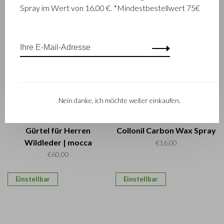
horizontal
vertikal
€5,00
€5,00
Spray im Wert von 16,00 €. *Mindestbestellwert 75€
Einstellbar
Nein danke, ich möchte weiter einkaufen.
Accessoires
Accessoires
Gürtel für Herren
Collonil Carbon Wax Spray
Wildleder | mocca
€16,00
€60,00
Einstellbar
Einstellbar