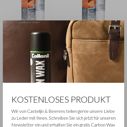
✕
Accessoires
Accessoires
Collonil Waterstop Coca
Collonil Waterstop Scotch
307 Tube 75ml
326 Tube 75ml
€9,00
€9,00
KOSTENLOSES PRODUKT
Accessoires
Accessoires
Wir von Castelijn & Beerens teilen gerne unsere Liebe
Karten-
Karten-
zu Leder mit Ihnen. Schreiben Sie sich jetzt für unseren
Ergänzungseinlagen Plastik
Ergänzungseinlagen Plastik
Newsletter ein und erhalten Sie ein gratis Carbon Wax