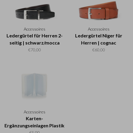
Accessoires
Accessoires
Ledergürtel für Herren 2-
Ledergürtel Niger für
seitig | schwarz/mocca
Herren | cognac
€70,00
€60,00
Accessoires
Karten-
Ergänzungseinlagen Plastik
vertikal
€5,00