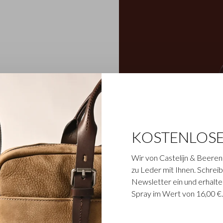
von Castelijn & Beerens
men, in der alte
ch gegerbte Stierleder
hen Narbenzeichnungen im
KOSTENLOS
entativen Charakter
n wurde robustes,
Wir von Castelijn & Beeren
rtikel sind mit einem
zu Leder mit Ihnen. Schreibe
eisen versehen.
Newsletter ein und erhalte
Spray im Wert von 16,00 €