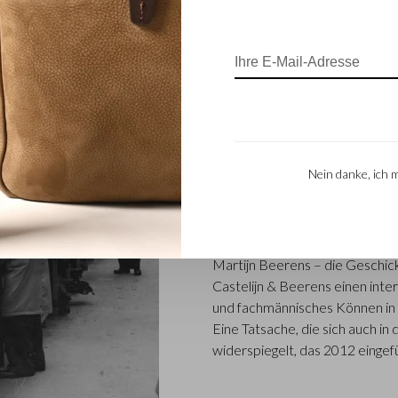
FAMILIENBETRI
Die im niederländischen Waalwi
Nein danke, ich 
renommiertes Familienunterne
entwirft und herstellt. Das U
Castelijn und Lederstanzer Ma
Lederprodukte herzustellen. M
Martijn Beerens – die Gesch
Castelijn & Beerens einen inter
und fachmännisches Können in d
Eine Tatsache, die sich auch 
widerspiegelt, das 2012 eingef