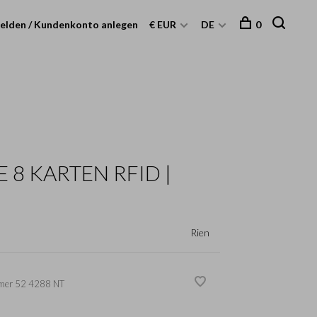
elden / Kundenkonto anlegen
€ EUR
DE
0
 8 KARTEN RFID |
Rien
mer
52 4288 NT