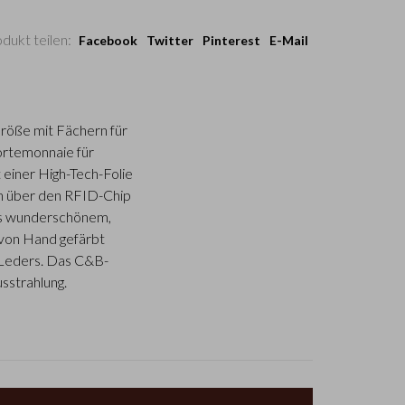
dukt teilen:
Facebook
Twitter
Pinterest
E-Mail
Größe mit Fächern für
ortemonnaie für
 einer High-Tech-Folie
en über den RFID-Chip
aus wunderschönem,
n von Hand gefärbt
s Leders. Das C&B-
usstrahlung.