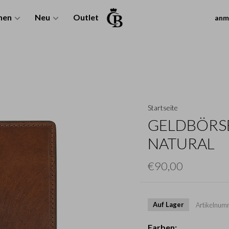
nen
Neu
Outlet
anm
Startseite
GELDBÖRSE
NATURAL
€90,00
Auf Lager
Artikelnum
Farben: