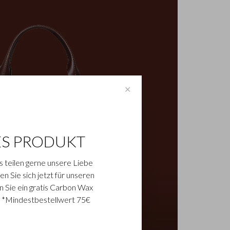
✕
ES PRODUKT
s teilen gerne unsere Liebe
n Sie sich jetzt für unseren
n Sie ein gratis Carbon Wax
. *Mindestbestellwert 75€