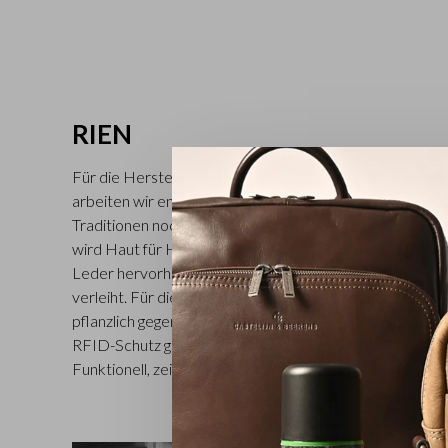
RIEN
Für die Herstellung dieser vollnarbigen Lederklassiker 
arbeiten wir eng mit einer toskanischen Gerberei zusam
Traditionen noch in Ehren gehalten werden. Das pflanzli
wird Haut für Haut von Hand gefärbt, was die natürlic
Leder hervorhebt und der Rien-Kollektion ihren repräs
verleiht. Für die Henkel und Schulterriemen der Tasche
pflanzlich gegerbtes Ruderleder verwendet. Sämtliche A
RFID-Schutz gegen Fernauslesung von Karten und Ausw
Funktionell, zeitlos und exklusiv. Erhältlich in Cognac.