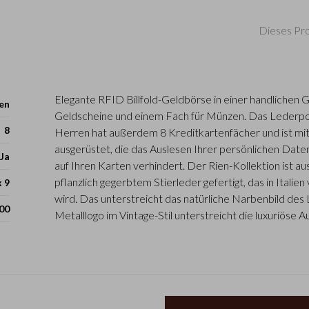
Dieses Pro
Elegante RFID Billfold-Geldbörse in einer handlichen 
en
Geldscheine und einem Fach für Münzen. Das Lederp
8
Herren hat außerdem 8 Kreditkartenfächer und ist mit
ausgerüstet, die das Auslesen Ihrer persönlichen Dat
Ja
auf Ihren Karten verhindert. Der Rien-Kollektion ist 
pflanzlich gegerbtem Stierleder gefertigt, das in Italie
x 9
wird. Das unterstreicht das natürliche Narbenbild de
00
Metalllogo im Vintage-Stil unterstreicht die luxuriöse A