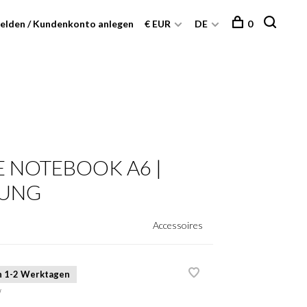
elden / Kundenkonto anlegen
€ EUR
DE
0
 NOTEBOOK A6 |
LUNG
Accessoires
on 1-2 Werktagen
W