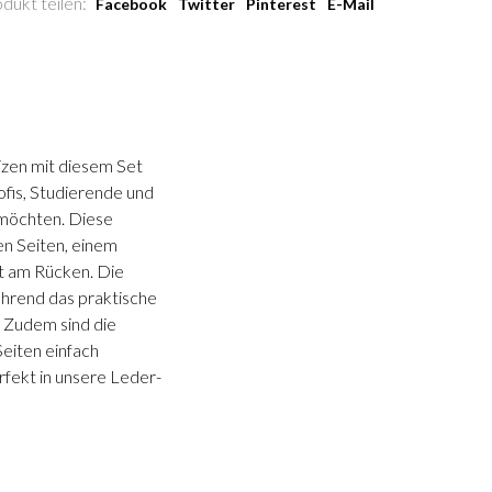
dukt teilen:
Facebook
Twitter
Pinterest
E-Mail
tizen mit diesem Set
ofis, Studierende und
n möchten. Diese
ten Seiten, einem
t am Rücken. Die
ährend das praktische
. Zudem sind die
Seiten einfach
fekt in unsere Leder-