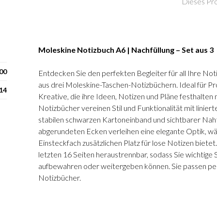
Dieses Pro
Moleskine Notizbuch A6 | Nachfüllung – Set aus 3
00
Entdecken Sie den perfekten Begleiter für all Ihre No
aus drei Moleskine-Taschen-Notizbüchern. Ideal für Pr
 14
Kreative, die ihre Ideen, Notizen und Pläne festhalte
Notizbücher vereinen Stil und Funktionalität mit linier
stabilen schwarzen Kartoneinband und sichtbarer Nah
abgerundeten Ecken verleihen eine elegante Optik, w
Einsteckfach zusätzlichen Platz für lose Notizen bietet
letzten 16 Seiten heraustrennbar, sodass Sie wichtige 
aufbewahren oder weitergeben können. Sie passen per
Notizbücher.