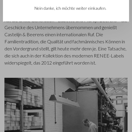
Castelijn und Lederstanzer Marinus Beerens den Beschluss
Nein danke, ich möchte weiter einkaufen.
fassten, gemeinsam Lederprodukte herzustellen. Mittlerweile
hat die dritte Generation– Babette und Martijn Beerens – die
Geschicke des Unternehmens übernommen und genießt
Castelijn & Beerens einen internationalen Ruf. Die
Familientradition, die Qualität und fachmännisches Können in
den Vordergrund stellt, gilt heute mehr denn je. Eine Tatsache,
die sich auch in der Kollektion des modernen RENEE-Labels
widerspiegelt, das 2012 eingeführt worden ist.