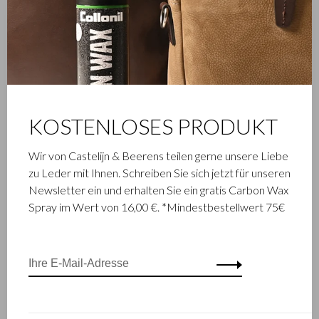
KOSTENLOSES PRODUKT
Wir von Castelijn & Beerens teilen gerne unsere Liebe
zu Leder mit Ihnen. Schreiben Sie sich jetzt für unseren
Newsletter ein und erhalten Sie ein gratis Carbon Wax
Spray im Wert von 16,00 €. *Mindestbestellwert 75€
FAMILIENBETRIEB
Die im niederländischen Waalwijk ansässige Firma Castelijn &
Beerens ist ein renommiertes Familienunternehmen, das
schon seit 1945 Luxuslederwaren entwirft und herstellt. Das
Unternehmen wurde geboren, als Stickmeister Walter