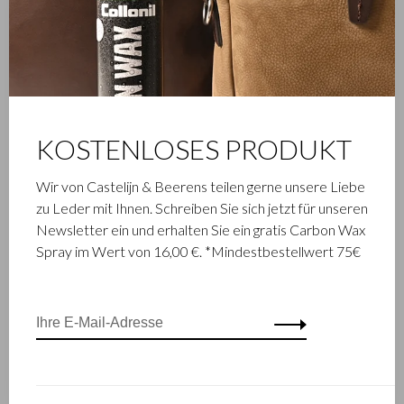
KOSTENLOSES PRODUKT
Wir von Castelijn & Beerens teilen gerne unsere Liebe
zu Leder mit Ihnen. Schreiben Sie sich jetzt für unseren
Newsletter ein und erhalten Sie ein gratis Carbon Wax
Spray im Wert von 16,00 €. *Mindestbestellwert 75€
FAMILIENBETRIEB
Die im niederländischen Waalwijk ansässige Firma Castelijn &
Beerens ist ein renommiertes Familienunternehmen, das
schon seit 1945 Luxuslederwaren entwirft und herstellt. Das
Unternehmen wurde geboren, als Stickmeister Walter
Castelijn und Lederstanzer Marinus Beerens den Beschluss