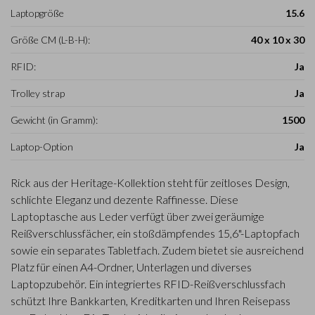
Laptopgröße
15.6
Größe CM (L-B-H):
40 x 10 x 30
RFID:
Ja
Trolley strap
Ja
Gewicht (in Gramm):
1500
Laptop-Option
Ja
Rick aus der Heritage-Kollektion steht für zeitloses Design,
schlichte Eleganz und dezente Raffinesse. Diese
Laptoptasche aus Leder verfügt über zwei geräumige
Reißverschlussfächer, ein stoßdämpfendes 15,6"-Laptopfach
sowie ein separates Tabletfach. Zudem bietet sie ausreichend
Platz für einen A4-Ordner, Unterlagen und diverses
Laptopzubehör. Ein integriertes RFID-Reißverschlussfach
schützt Ihre Bankkarten, Kreditkarten und Ihren Reisepass