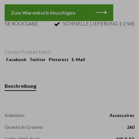
Zum Warenkorb hinzufügen
E RÜCKGABE
SCHNELLE LIEFERUNG 1-2 WERKT
Dieses Produkt teilen:
Facebook
Twitter
Pinterest
E-Mail
Beschreibung
Kollektion:
Accessoires
Gewicht (in Gramm):
260
Größe CM (L-B-H):
105 X 3,5