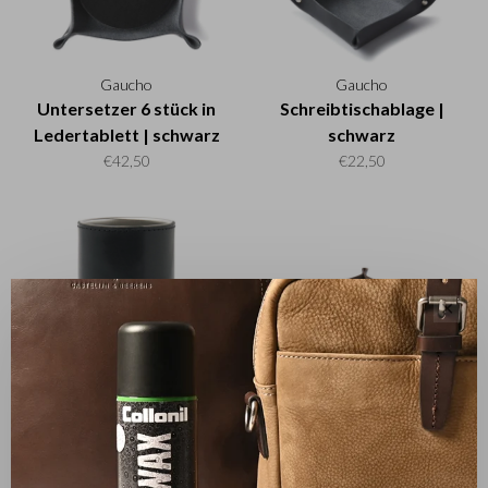
Gaucho
Gaucho
Untersetzer 6 stück in
Schreibtischablage |
Ledertablett | schwarz
schwarz
€42,50
€22,50
✕
Gaucho
Gaucho
Füller etui | schwarz
Schreibtischablage |
mocca
€32,50
€22,50