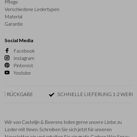
Pflege
Verschiedene Ledertypen
Material
Garantie
Social Media
Facebook
Instagram
Pinterest
Youtube
E RÜCKGABE
SCHNELLE LIEFERUNG 1-2 WERKTA
Wir von Castelijn & Beerens teilen gerne unsere Liebe zu
Leder mit Ihnen. Schreiben Sie sich jetzt für unseren
Newsletter ein und erhalten Sie ein gratis Carbon Wax Spray