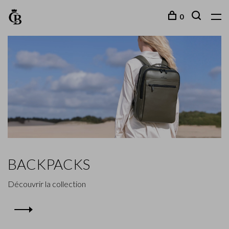
0
BACKPACKS
Découvrir la collection
Od
1
2
3