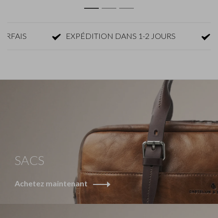
AIS
EXPÉDITION DANS 1-2 JOURS
RETO
SACS
Achetez maintenant