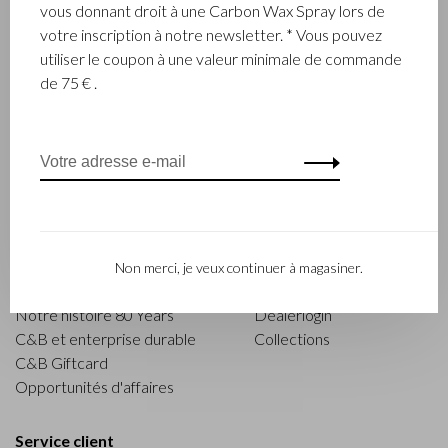
vous donnant droit à une Carbon Wax Spray lors de
votre inscription à notre newsletter. * Vous pouvez
utiliser le coupon à une valeur minimale de commande
de 75 € .
Trier par:
Affiche 1 - 8 de 8
Castelijn & Beerens
À propos de Castelijn &
Trouver un revendeur
Non merci, je veux continuer à magasiner.
Beerens
Actions
Notre histoire 80 Years
Dealerlogin
C&B et enterprise durable
Collections
C&B Giftcard
Opportunités d'affaires
Service client