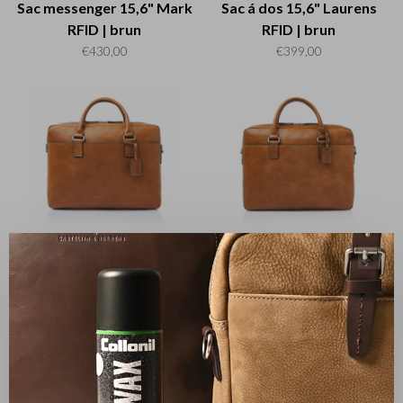
Sac messenger 15,6" Mark
Sac á dos 15,6" Laurens
RFID | brun
RFID | brun
€430,00
€399,00
Heritage
Heritage
Sac ordinateur 15,6" Rick
Sac ordinateur 15,6" Peter
✕
RFID | brun
RFID | brun
€430,00
€399,00
Trier par: