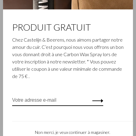
Affiche 1 - 4 de 4
PRODUIT GRATUIT
Castelijn & Beerens
Chez Castelijn & Beerens, nous aimons partager notre
amour du cuir. C’est pourquoi nous vous offrons un bon
À propos de Castelijn &
Trouver un revendeur
vous donnant droit à une Carbon Wax Spray lors de
Beerens
Actions
votre inscription à notre newsletter. * Vous pouvez
Notre histoire 80 Years
Dealerlogin
utiliser le coupon à une valeur minimale de commande
C&B et enterprise durable
Collections
de 75 € .
C&B Giftcard
Opportunités d'affaires
Service client
Contact
Commande
Paiements
Expédition
Non merci, je veux continuer à magasiner.