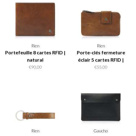
Rien
Rien
Portefeuille 8 cartes RFID |
Porte-clés fermeture
natural
éclair 5 cartes RFID |
natural
€90,00
€55,00
Rien
Gaucho